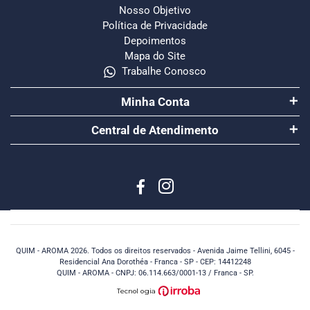
Nosso Objetivo
Política de Privacidade
Depoimentos
Mapa do Site
Trabalhe Conosco
Minha Conta
Central de Atendimento
QUIM - AROMA 2026. Todos os direitos reservados - Avenida Jaime Tellini, 6045 -
Residencial Ana Dorothéa - Franca - SP - CEP: 14412248
QUIM - AROMA - CNPJ: 06.114.663/0001-13 / Franca - SP.
T
ecnol
o
gia